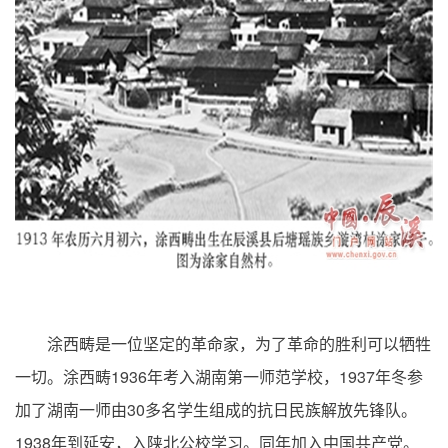
涂西畴是一位坚定的革命家，为了革命的胜利可以牺牲
1936
1937
一切。涂西畴
年考入湖南第一师范学校，
年冬参
30
加了湖南一师由
多名学生组成的抗日民族解放先锋队。
1938
年到延安，入陕北公校学习。同年加入中国共产党。