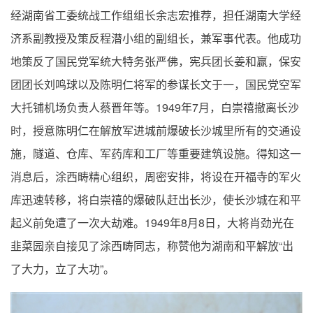
经湖南省工委统战工作组组长余志宏推荐，担任湖南大学经
济系副教授及策反程潜小组的副组长，兼军事代表。他成功
地策反了国民党军统大特务张严佛，宪兵团长姜和赢，保安
团团长刘鸣球以及陈明仁将军的参谋长文于一，国民党空军
1949
7
大托铺机场负责人蔡晋年等。
年
月，白崇禧撤离长沙
时，授意陈明仁在解放军进城前爆破长沙城里所有的交通设
施，隧道、仓库、军药库和工厂等重要建筑设施。得知这一
消息后，涂西畴精心组织，周密安排，将设在开福寺的军火
库迅速转移，将白崇禧的爆破队赶出长沙，使长沙城在和平
1949
8
8
起义前免遭了一次大劫难。
年
月
日，大将肖劲光在
“
韭菜园亲自接见了涂西畴同志，称赞他为湖南和平解放
出
”
了大力，立了大功
。