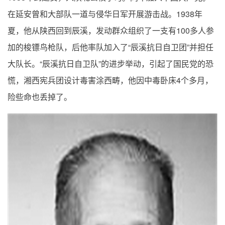
1938
在延安曾和大部队一道与侵华日军开展游击战。
年
100
夏，他从陕西回到辰溪，发动群众组织了一支有
多人参
“
”
加的梭镖鸟枪队，后他率队加入了
辰溪抗日自卫团
并担任
“
”
大队长。
辰溪抗日自卫队
的进步举动，引起了国民党的恐
4
慌，湘西宪兵团设计毒害涂西畴，他因中毒卧床
个多月，
险些命也丢掉了。