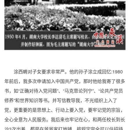
:1980
涂西畴对子女要求非常严。他的孙子涂立成回忆
年前后，我多次申请加入中国共产党，那时他给我寄了很多
“
”
“
”
“
书，如
正确对待入党问题
、
马克思论列宁
、
论共产党员
”
修养
和世界知识等书。并写信教导我，不光组织上入了
党，更重要的是思想上、行动上要入党，要牢记党的宗旨，
全心全意为人民服务。我后来也牢记在心，和两任校长到长
3
沙
次出差，都是在爷爷家打地铺，按规定完全可以住招待