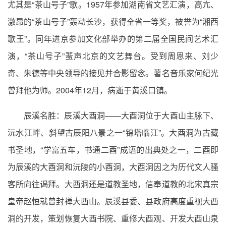
尤其是“茶山号子”歌。1957年参加湖南省文艺汇演，高亢、
激昂的“茶山号子”轰动长沙，获得全省一等奖，被誉为“湘西
歌王”。同年进京参加文化部举办的第二届全国民间艺术汇
演，“茶山号子”蜚声北京的文艺舞台。受到周恩来、刘少
奇、朱德等中央领导的接见并合影留念。著名音乐家何纪光
曾拜他为师。2004年12月，病逝于黄溪口镇。
辰溪名胜：辰溪大酉洞——大酉洞位于大酉山主脉下、
沅水江畔、斜望古辰阳八景之一“锦塔临江”。大酉洞为古藏
书圣地，“学富五车，书通二酉”成语的出典处之一，二酉即
为辰溪的大酉洞和沅陵的小酉洞，大酉洞因之为历代文人骚
客所向往谒拜。大酉洞还是道教圣地，信奉道教的北宋真宗
皇帝赵恒就曾封禅大酉山。辰溪县委、县政府高度重视大酉
洞的开发，策划恢复大酉书院、重修大酉观、开发大酉山泉