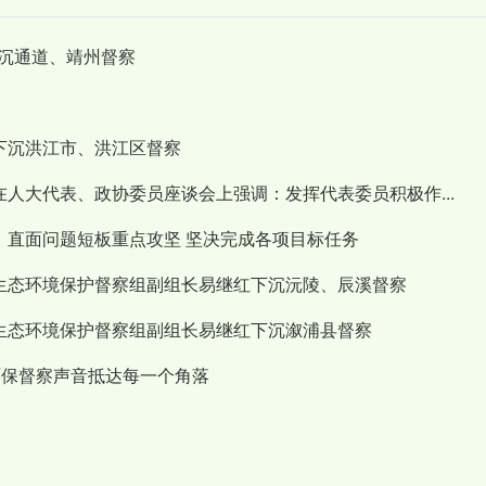
沉通道、靖州督察
下沉洪江市、洪江区督察
在人大代表、政协委员座谈会上强调：发挥代表委员积极作...
：直面问题短板重点攻坚 坚决完成各项目标任务
六生态环境保护督察组副组长易继红下沉沅陵、辰溪督察
六生态环境保护督察组副组长易继红下沉溆浦县督察
让环保督察声音抵达每一个角落