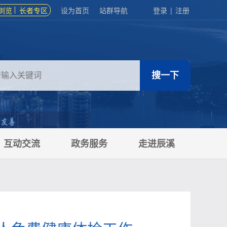
浏览
长者专区
设为首页
站群导航
登录
|
注册
互动交流
政务服务
走进辰溪