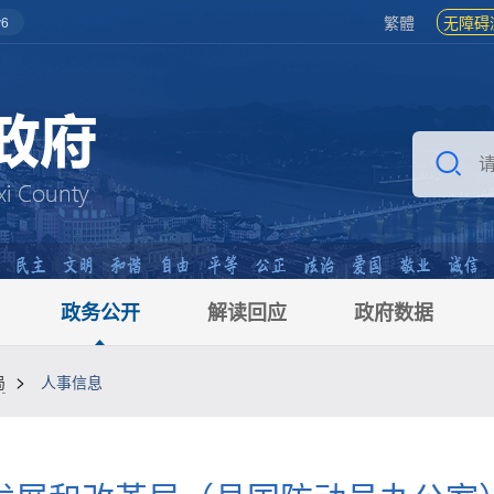
繁體
无障碍
6
政务公开
解读回应
政府数据
>
局
人事信息