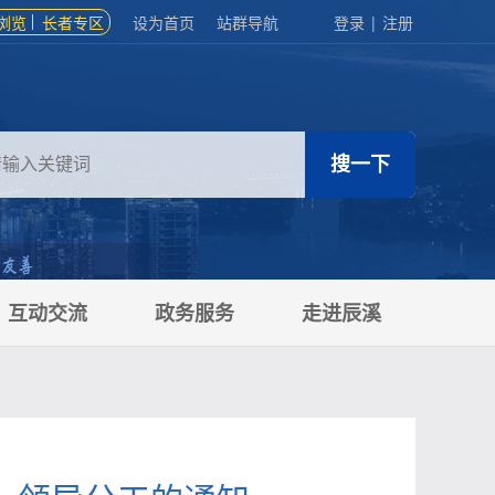
浏览
长者专区
设为首页
站群导航
登录
|
注册
互动交流
政务服务
走进辰溪