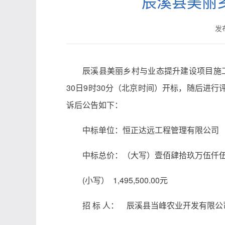
辰溪县美丽
发布
辰溪县美丽乡村与业态提升建设项目施工于20
30日9时30分（北京时间）开标，随后进
诉后公告如下：
中标单位：恒正达远工程管理有限公司
中标总价：（大写）壹佰肆拾玖万伍仟
(小写） 1,495,500.00元
招 标 人： 辰溪县当峰农业开发有限公