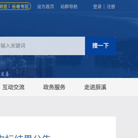
浏览
长者专区
设为首页
站群导航
登录
|
注册
互动交流
政务服务
走进辰溪